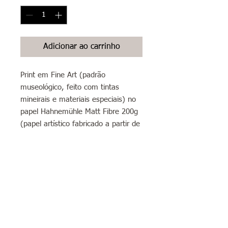
Adicionar ao carrinho
Print em Fine Art (padrão
museológico, feito com tintas
mineirais e materiais especiais) no
papel Hahnemühle Matt Fibre 200g
(papel artístico fabricado a partir de
celulose, levemente texturizado e
fosco com acabamento branco
natural) formato A4 (21x30cm)
Sobre envios:
Envios para São Paulo e grande São
Paulo: a arte chegará em até 5 dias