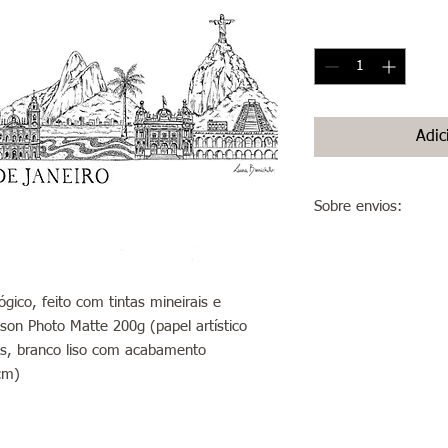
Quantidade
*
Adic
Sobre envios:
Envios para São Paulo
em até 5 dias úteis.
Envios para o interior
gico, feito com tintas mineirais e
do estado São Paulo):
son Photo Matte 200g (papel artístico
após esse prazo, a ar
código de rastreio do
dos, branco liso com acabamento
cm)