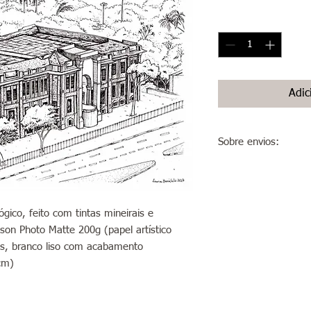
Quantidade
*
Adic
Sobre envios:
Envios para São Paulo
em até 5 dias úteis.
Envios para o interior
do estado São Paulo):
gico, feito com tintas mineirais e
após esse prazo, a ar
son Photo Matte 200g (papel artístico
código de rastreio do
dos, branco liso com acabamento
cm)