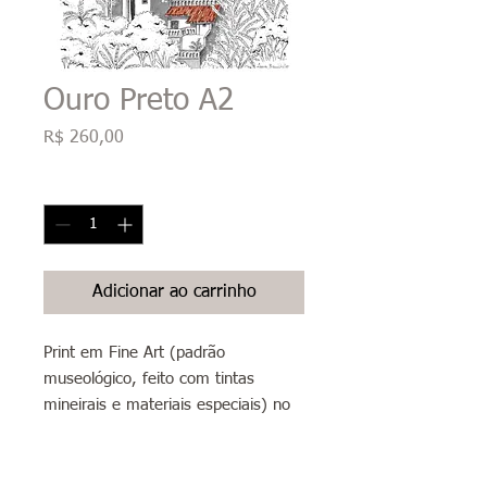
Ouro Preto A2
Preço
R$ 260,00
Quantidade
*
Adicionar ao carrinho
Print em Fine Art (padrão
museológico, feito com tintas
mineirais e materiais especiais) no
papel Canson Photo Matte 200g
(papel artístico 100% alfa celulose,
livre de ácidos, branco liso com