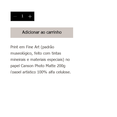
Quantidade
*
Adicionar ao carrinho
Print em Fine Art (padrão
museológico, feito com tintas
mineirais e materiais especiais) no
papel Canson Photo Matte 200g
(papel artístico 100% alfa celulose,
livre de ácidos, branco liso com
acabamento matte/fosco) formato
A2 (42x60cm)
Sobre envios: