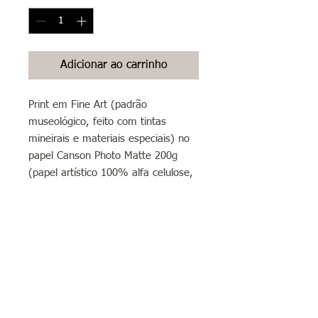
Adicionar ao carrinho
Print em Fine Art (padrão
museológico, feito com tintas
mineirais e materiais especiais) no
papel Canson Photo Matte 200g
(papel artístico 100% alfa celulose,
livre de ácidos, branco liso com
acabamento matte/fosco) formato
A3 (30x42cm)
Sobre envios:
Envios para São Paulo e grande São
Paulo: a arte chegará em até 5 dias