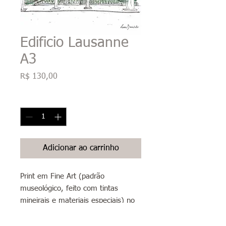
Edificio Lausanne
A3
Preço
R$ 130,00
Quantidade
*
Adicionar ao carrinho
Print em Fine Art (padrão
museológico, feito com tintas
mineirais e materiais especiais) no
papel Canson Photo Matte 200g
(papel artístico 100% alfa celulose,