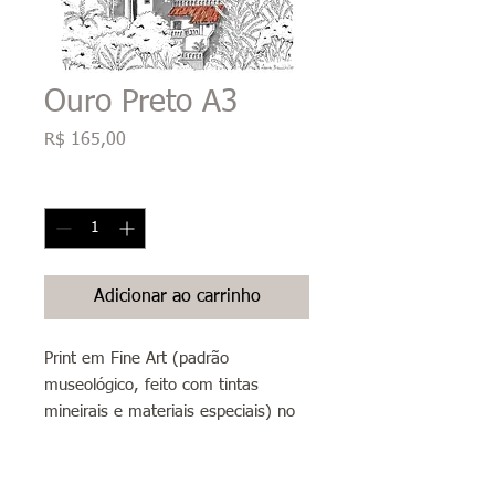
Ouro Preto A3
Preço
R$ 165,00
Quantidade
*
Adicionar ao carrinho
Print em Fine Art (padrão
museológico, feito com tintas
mineirais e materiais especiais) no
papel Canson Photo Matte 200g
(papel artístico 100% alfa celulose,
livre de ácidos, branco liso com