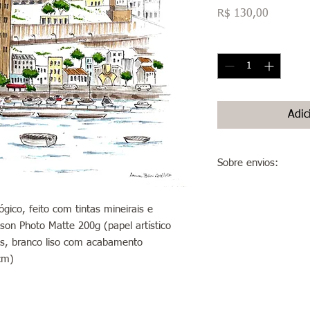
Preço
R$ 130,00
Quantidade
*
Adic
Sobre envios:
Envios para São Paulo
em até 5 dias úteis.
gico, feito com tintas mineirais e
Envios para o interior
son Photo Matte 200g (papel artístico
do estado São Paulo):
dos, branco liso com acabamento
após esse prazo, a ar
cm)
código de rastreio do