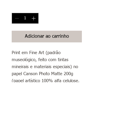
Quantidade
*
Adicionar ao carrinho
Print em Fine Art (padrão
museológico, feito com tintas
mineirais e materiais especiais) no
papel Canson Photo Matte 200g
(papel artístico 100% alfa celulose,
livre de ácidos, branco liso com
acabamento matte/fosco) formato
A4 (21x30cm)
Sobre envios: