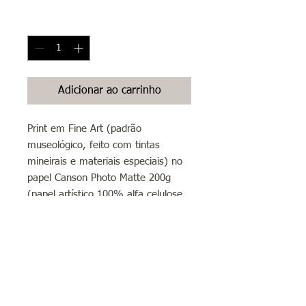
Quantidade
*
Adicionar ao carrinho
Print em Fine Art (padrão
museológico, feito com tintas
mineirais e materiais especiais) no
papel Canson Photo Matte 200g
(papel artístico 100% alfa celulose,
livre de ácidos, branco liso com
acabamento matte/fosco) formato
A4 (21x30cm)
Sobre envios: