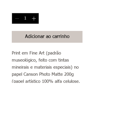
Quantidade
*
Adicionar ao carrinho
Print em Fine Art (padrão
museológico, feito com tintas
mineirais e materiais especiais) no
papel Canson Photo Matte 200g
(papel artístico 100% alfa celulose,
livre de ácidos, branco liso com
acabamento matte/fosco) formato
A3 (30x42cm)
Sobre envios: